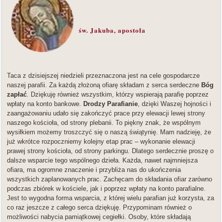
św. Jakuba, apostoła
Taca z dzisiejszej niedzieli przeznaczona jest na cele gospodarcze
naszej parafii. Za każdą złożoną ofiarę składam z serca serdeczne
Bóg
zapłać
. Dziękuję również wszystkim, którzy wspierają parafię poprzez
wpłaty na konto bankowe.
Drodzy Parafianie
, dzięki Waszej hojności i
zaangażowaniu udało się zakończyć prace przy elewacji lewej strony
naszego kościoła, od strony plebanii. To piękny znak, że wspólnym
wysiłkiem możemy troszczyć się o naszą świątynię. Mam nadzieję, że
już wkrótce rozpoczniemy kolejny etap prac – wykonanie elewacji
prawej strony kościoła, od strony parkingu. Dlatego serdecznie proszę o
dalsze wsparcie tego wspólnego dzieła. Każda, nawet najmniejsza
ofiara, ma ogromne znaczenie i przybliża nas do ukończenia
wszystkich zaplanowanych prac. Zachęcam do składania ofiar zarówno
podczas zbiórek w kościele, jak i poprzez wpłaty na konto parafialne.
Jest to wygodna forma wsparcia, z której wielu parafian już korzysta, za
co raz jeszcze z całego serca dziękuję. Przypominam również o
możliwości nabycia pamiątkowej cegiełki. Osoby, które składają