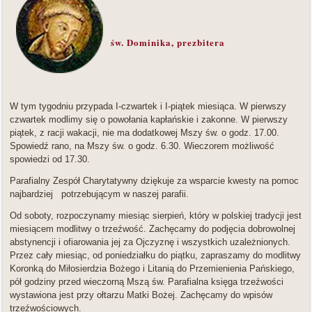
św. Dominika, prezbitera
W tym tygodniu przypada I-czwartek i I-piątek miesiąca. W pierwszy
czwartek modlimy się o powołania kapłańskie i zakonne. W pierwszy
piątek, z racji wakacji, nie ma dodatkowej Mszy św. o godz. 17.00.
Spowiedź rano, na Mszy św. o godz. 6.30. Wieczorem możliwość
spowiedzi od 17.30.
Parafialny Zespół Charytatywny dziękuje za wsparcie kwesty na pomoc
najbardziej potrzebującym w naszej parafii.
Od soboty, rozpoczynamy miesiąc sierpień, który w polskiej tradycji jest
miesiącem modlitwy o trzeźwość. Zachęcamy do podjęcia dobrowolnej
abstynencji i ofiarowania jej za Ojczyznę i wszystkich uzależnionych.
Przez cały miesiąc, od poniedziałku do piątku, zapraszamy do modlitwy
Koronką do Miłosierdzia Bożego i Litanią do Przemienienia Pańskiego,
pół godziny przed wieczorną Mszą św. Parafialna księga trzeźwości
wystawiona jest przy ołtarzu Matki Bożej. Zachęcamy do wpisów
trzeźwościowych.