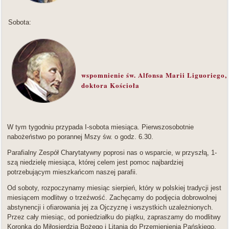
Sobota:
wspomnienie św. Alfonsa Marii Liguoriego, 
doktora Kościoła
W tym tygodniu przypada I-sobota miesiąca. Pierwszosobotnie
nabożeństwo po porannej Mszy św. o godz. 6.30.
Parafialny Zespół Charytatywny poprosi nas o wsparcie, w przyszłą, 1-
szą niedzielę miesiąca, której celem jest pomoc najbardziej
potrzebującym mieszkańcom naszej parafii.
Od soboty, rozpoczynamy miesiąc sierpień, który w polskiej tradycji jest
miesiącem modlitwy o trzeźwość. Zachęcamy do podjęcia dobrowolnej
abstynencji i ofiarowania jej za Ojczyznę i wszystkich uzależnionych.
Przez cały miesiąc, od poniedziałku do piątku, zapraszamy do modlitwy
Koronką do Miłosierdzia Bożego i Litanią do Przemienienia Pańskiego,