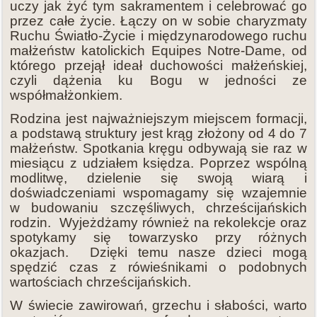
uczy jak żyć tym sakramentem i celebrować go
przez całe życie. Łączy on w sobie charyzmaty
Ruchu Światło-Życie i międzynarodowego ruchu
małżeństw katolickich Equipes Notre-Dame, od
którego przejął ideał duchowości małżeńskiej,
czyli dążenia ku Bogu w jedności ze
współmałżonkiem.
Rodzina jest najważniejszym miejscem formacji,
a podstawą struktury jest krąg złożony od 4 do 7
małżeństw. Spotkania kręgu odbywają sie raz w
miesiącu z udziałem księdza. Poprzez wspólną
modlitwę, dzielenie się swoją wiarą i
doświadczeniami wspomagamy się wzajemnie
w budowaniu szczęśliwych, chrześcijańskich
rodzin. Wyjeżdżamy również na rekolekcje oraz
spotykamy się towarzysko przy różnych
okazjach. Dzięki temu nasze dzieci mogą
spędzić czas z rówieśnikami o podobnych
wartościach chrześcijańskich.
W świecie zawirowań, grzechu i słabości, warto